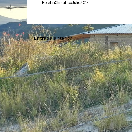
BoletinClimaticoJulio2014
←
Entrada anterior