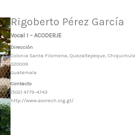
Rigoberto Pérez García
Vocal I – ACODERJE
Dirección
Colonia Santa Filomena, Quezaltepeque, Chiquimula
020009
Guatemala
Contacto
(502) 4779-4743
http://www.asorech.org.gt/