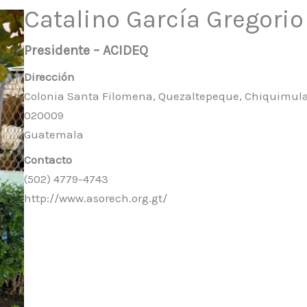
Catalino García Gregorio
Presidente – ACIDEQ
Dirección
Colonia Santa Filomena, Quezaltepeque, Chiquimula
020009
Guatemala
Contacto
(502) 4779-4743
http://www.asorech.org.gt/