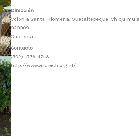
Dirección
Colonia Santa Filomena, Quezaltepeque, Chiquimula
020009
Guatemala
Contacto
(502) 4779-4743
http://www.asorech.org.gt/