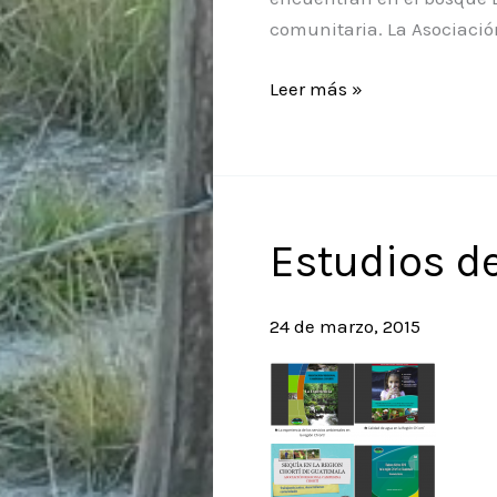
Centroamericano
comunitaria. La Asociació
Estudios
Leer más »
de
Bosque
Estudios d
24 de marzo, 2015