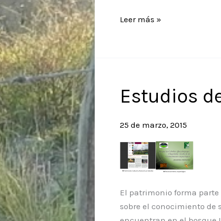
Evaluación
Leer más »
Del
Estado
Nutricional
Y
De
Estudios d
La
Seguridad
25 de marzo, 2015
Alimentaria
De
Poblaciones
Vulnerables
Del
El patrimonio forma parte 
Corredor
sobre el conocimiento de 
Seco
encuentran en el bosque L