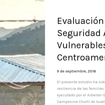
Desarrollo
Territorial
-
Evaluación 
ADT-
Seguridad 
«Cuenca
El
Vulnerable
Motagua»
Centroame
9 de septiembre, 2016
El presente estudio ha sid
resiliencia de las familia
ejecutado por el Arbeiter
Campesina Chortí de Guat