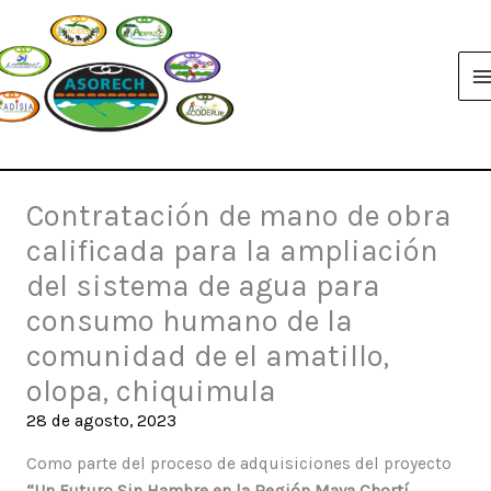
Ir
al
contenido
Contratación de mano de obra
calificada para la ampliación
del sistema de agua para
consumo humano de la
comunidad de el amatillo,
olopa, chiquimula
28 de agosto, 2023
Como parte del proceso de adquisiciones del proyecto
“Un Futuro Sin Hambre en la Región Maya Chortí,